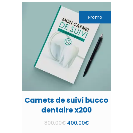
Promo
Carnets de suivi bucco
dentaire x200
Le
Le
800,00
€
400,00
€
prix
prix
initial
actuel