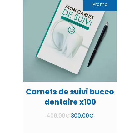
Promo
Carnets de suivi bucco
dentaire x100
Le
Le
400,00
€
300,00
€
prix
prix
initial
actuel
était :
est :
400,00€.
300,00€.