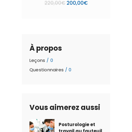
Le
Le
220,00
€
200,00
€
prix
prix
initial
actuel
était :
est :
220,00€.
200,00€.
À propos
Leçons
0
Questionnaires
0
Vous aimerez aussi
Posturologie et
travail au fauteuil