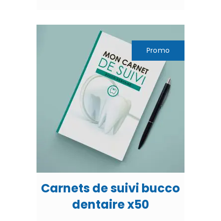
était :
est :
800,00€.
400,00€.
Promo
Carnets de suivi bucco
dentaire x50